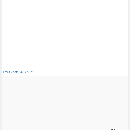
3 avis - note: 4,67 sur 5